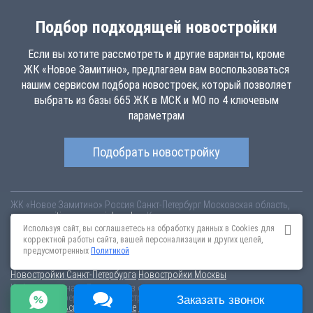
Подбор подходящей новостройки
Если вы хотите рассмотреть и другие варианты, кроме
ЖК «Новое Замитино», предлагаем вам воспользоваться
нашим сервисом подбора новостроек, который позволяет
выбрать из базы 665 ЖК в МСК и МО по 4 ключевым
параметрам
Подобрать новостройку
ЖК «Новое Замитино»
Россия
Санкт-Петербург
Московская область,
novoe-zamitino.novopoisk.msk.ru
Купить квартиру в новом жилом
комплексе «Новое Замитино» от «Metrofond Development» в
Используя сайт, вы соглашаетесь на обработку данных в Cookies для
Кросногорском районе. Квартиры различных планировок от 6.23 млн
корректной работы сайта, вашей персонализации и других целей,
рублей!
предусмотренных
Политикой
Новостройки Санкт-Петербурга
Новостройки Москвы
Информация на сайте взята из открытых источников, не является
публичной офертой и распространяется для ознакомления.
Заказать звонок
Пользовательское соглашение
Соглашение о размещении